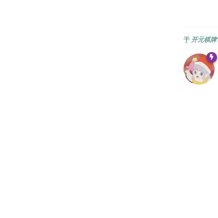
于
开元棋牌