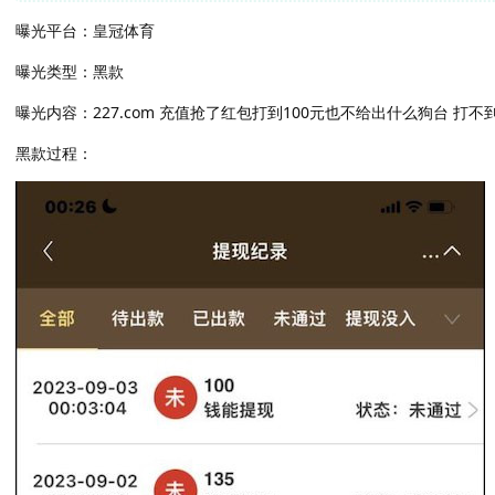
曝光平台：皇冠体育
曝光类型：黑款
曝光内容：227.com 充值抢了红包打到100元也不给出什么狗台 打不
黑款过程：