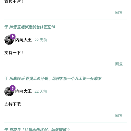
置顶不谢！
回复
于
抖音直播绑定钱包认证送18
内向大王
22 天前
支持一下！
回复
于
乐赢娱乐 吞员工血汗钱，远程客服一个月工资一分未发
内向大王
22 天前
支持下吧
回复
于
百家乐「注码比例规划」如何理解？