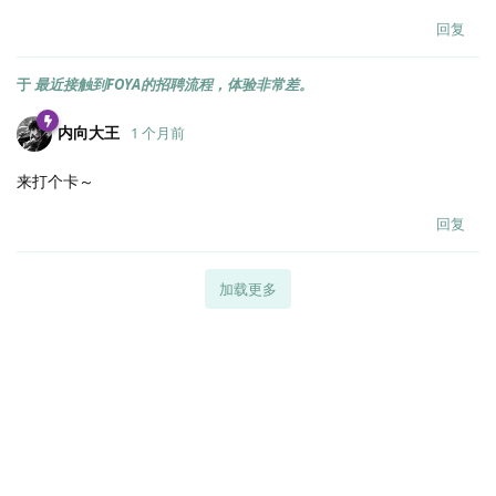
回复
于
最近接触到FOYA的招聘流程，体验非常差。
内向大王
1 个月前
来打个卡～
回复
加载更多