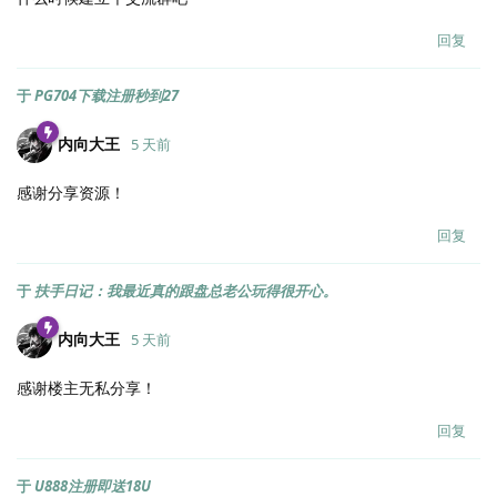
回复
于
PG704下载注册秒到27
内向大王
5 天前
感谢分享资源！
回复
于
扶手日记：我最近真的跟盘总老公玩得很开心。
内向大王
5 天前
感谢楼主无私分享！
回复
于
U888注册即送18U