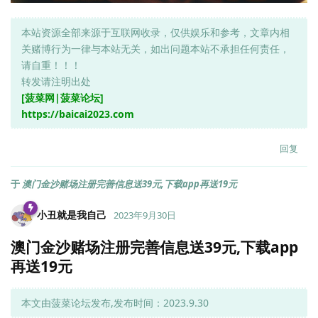
本站资源全部来源于互联网收录，仅供娱乐和参考，文章内相
关赌博行为一律与本站无关，如出问题本站不承担任何责任，
请自重！！！
转发请注明出处
[菠菜网|菠菜论坛]
https://baicai2023.com
回复
于
澳门金沙赌场注册完善信息送39元,下载app再送19元
小丑就是我自己
2023年9月30日
澳门金沙赌场注册完善信息送39元,下载app
再送19元
本文由菠菜论坛发布,发布时间：2023.9.30