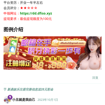
平台资历：开业一年半左右
会员评分：
★★☆☆☆
申领网址：
https://dd.dfiso.xyz
提现要求：最低提现额度为100元
图例介绍
回复
于
新鼎娱乐注册完善信息送28元彩金
小丑就是我自己
2023年10月1日