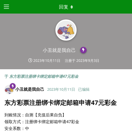
回复
小丑就是我自己
2023年10月11日
注册于
2023年9月3日
于
东方彩票注册绑卡绑定邮箱申请47元彩金
小丑就是我自己
2023年10月11日
已编辑
东方彩票注册绑卡绑定邮箱申请47元彩金
到账情况：自测【充值后果自负】
领取方式：注册绑卡绑定邮箱申请47彩金
安全系数：中