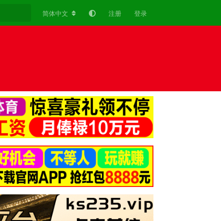
简体中文
注册
登录