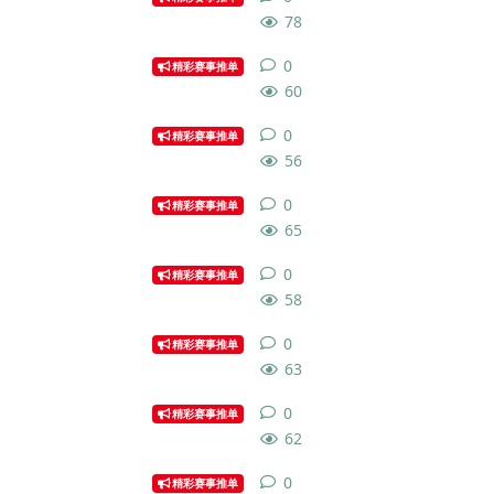
78
0
0
条回复
精彩赛事推单
60
0
0
条回复
精彩赛事推单
56
0
0
条回复
精彩赛事推单
65
0
0
条回复
精彩赛事推单
58
0
0
条回复
精彩赛事推单
63
0
0
条回复
精彩赛事推单
62
0
0
条回复
精彩赛事推单