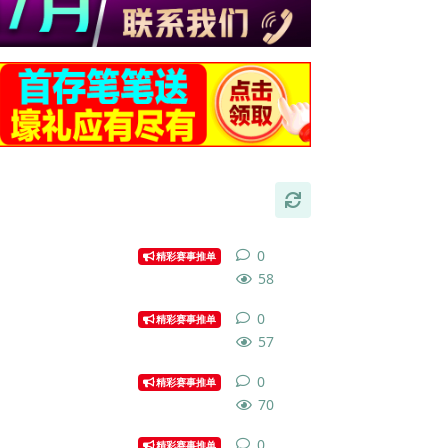
0
0
条回复
精彩赛事推单
58
0
0
条回复
精彩赛事推单
57
0
0
条回复
精彩赛事推单
70
0
0
条回复
精彩赛事推单