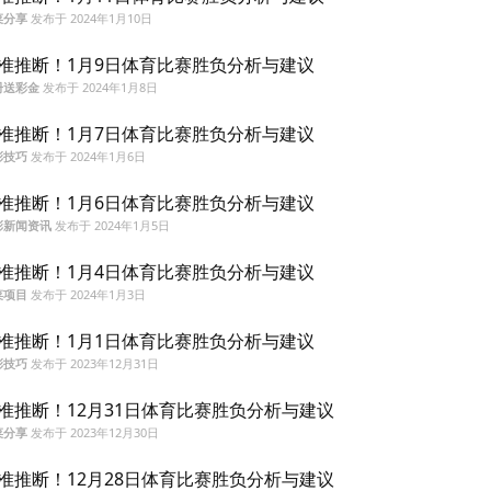
菜分享
发布于
2024年1月10日
准推断！1月9日体育比赛胜负分析与建议
册送彩金
发布于
2024年1月8日
准推断！1月7日体育比赛胜负分析与建议
彩技巧
发布于
2024年1月6日
准推断！1月6日体育比赛胜负分析与建议
彩新闻资讯
发布于
2024年1月5日
准推断！1月4日体育比赛胜负分析与建议
菜项目
发布于
2024年1月3日
准推断！1月1日体育比赛胜负分析与建议
彩技巧
发布于
2023年12月31日
准推断！12月31日体育比赛胜负分析与建议
菜分享
发布于
2023年12月30日
准推断！12月28日体育比赛胜负分析与建议