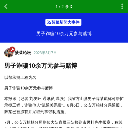
1
/
2
条
菠菜新闻大事件
男子诈骗10余万元参与赌博
菠菜论坛
2023年8月7日
男子诈骗10余万元参与赌博
以帮承揽工程为名
男子诈骗10余万元参与赌博
本报讯（记者 刘友旺 通讯员 温强）我省方山县男子薛某谎称可帮忙
承揽工程，诈骗他人“疏通关系费”。8月6日，公安万柏林分局通报，
薛某已被抓获并采取刑事强制措施。
7月，公安万柏林分局刑侦大队直属三队接到市民杜先生报案，称其