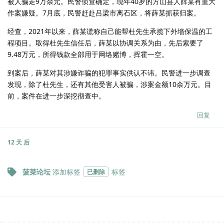
被人骗走9万余元。民警侦查确定，现年40岁的方山县人薛某有重大
作案嫌疑。7月底，民警赶赴吕梁市离石区，将薛某抓获归案。
经查，2021年以来，薛某谎称自己能帮杜先生承揽下外墙保温的工
程项目。取得杜先生信任后，薛某以协调关系为由，先后索要了
9.48万元，所得钱款全部用于网络赌博，挥霍一空。
到案后，薛某对其涉嫌诈骗的犯罪事实供认不讳。民警进一步调查
发现，除了杜先生，还有其他受害人被骗，涉案金额10余万元。目
前，案件在进一步深挖彻查中。
回复
12 天
后
菠菜论坛
添加标签
标签
已删除