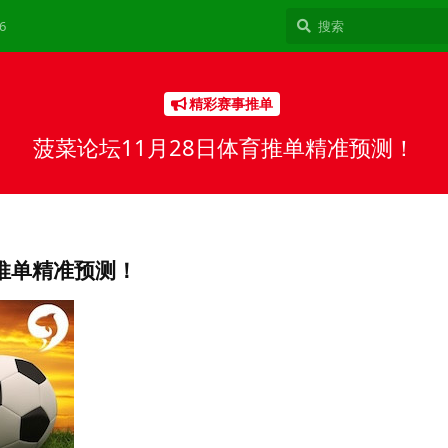
6
精彩赛事推单
菠菜论坛11月28日体育推单精准预测！
育推单精准预测！