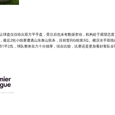
让球盘仅仅给出双方平手盘，受注后也未有数据变动，机构处于观望态度
，最近2轮小组赛遭遇山东泰山双杀，目前暂列G组第3位。横滨水手双线
7胜1平2负，球队整体实力十分雄厚，综合比较，比赛还是更加看好客队全