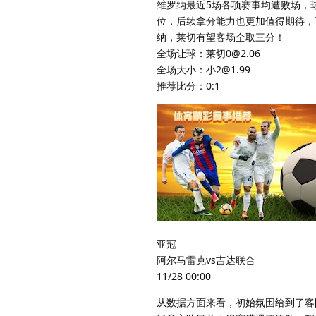
维罗纳最近5场各项赛事均遭败场，
位，后续拿分能力也更加值得期待，
纳，莱切有望客场全取三分！
全场让球：莱切0@2.06
全场大小：小2@1.99
推荐比分：0:1
亚冠
阿尔马雷克vs吉达联合
11/28 00:00
从数据方面来看，初始氛围给到了客队