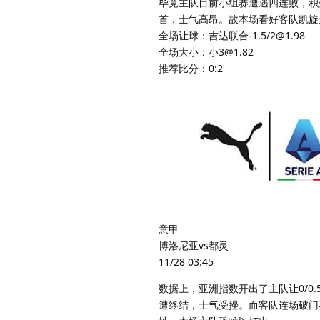
毕竟主队目前小组赛遭遇四连败，积
首，士气高昂。故本场看好客队凯旋
全场让球：吉达联合-1.5/2@1.98
全场大小：小3@1.82
推荐比分：0:2
意甲
博洛尼亚vs都灵
11/28 03:45
数据上，亚洲指数开出了主队让0/
遭终结，士气受挫。而客队连场破门