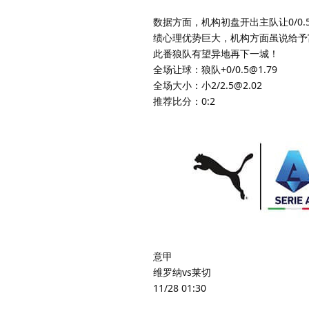
数据方面，机构初盘开出主队让0/0
绩心理优势巨大，机构方面虽说给予
此番狼队有望异地再下一城！
全场让球：狼队+0/0.5@1.79
全场大小：小2/2.5@2.02
推荐比分：0:2
意甲
维罗纳vs莱切
11/28 01:30