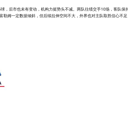
.5球，后市也未有变动，机构力挺势头不减。两队往绩交手10场，客队保
富勒姆一定数据倾斜，但后续拉伸空间不大，外界也对主队取胜信心不足