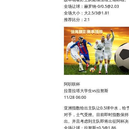
全场让球：赫罗纳-0/0.5@2.03
全场大小：大2.5/3@1.81
推荐比分：2:1
阿职联杯
拉普拉塔大学生vs拉努斯
11/28 06:00
亚洲指数给出主队让0.5球中水，
对手，士气受挫。目前即时指数保持
出。并且考虑到主队即将出征阿杯决
全场让球：拉努斯+0.5@1.86