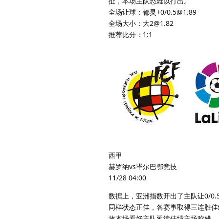
扯，本场主队恐难以打出。
全场让球：都灵+0/0.5@1.89
全场大小：大2@1.82
推荐比分：1:1
西甲
赫罗纳vs毕尔巴鄂竞技
11/28 04:00
数据上，亚洲指数开出了主队让0/
同样状态正佳，各赛事取得三连胜佳
故本场看好主队延续佳绩主场称雄。