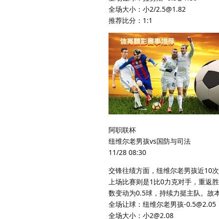
全场大小：小2/2.5@1.82
推荐比分：1:1
阿职联杯
纽维尔老男孩vs国防与司法
11/28 08:30
交锋往绩方面，纽维尔老男孩近10
上场比赛则是1比0力克对手，重返胜
数变动为0.5球，持续力挺主队。
全场让球：纽维尔老男孩-0.5@2.05
全场大小：小2@2.08