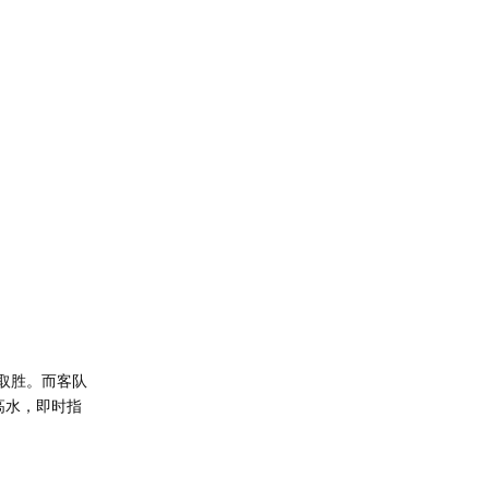
取胜。而客队
高水，即时指