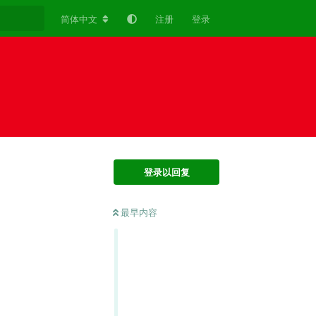
简体中文
注册
登录
登录以回复
最早内容