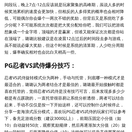
间段玩，晚上7点-12点应该就是玩家聚集的高峰期，虽说人多的时
候奖池累积的速度会更加快，但相反的人多得奖的概率也会相对降
低，可能偶尔你会爆个一两次不错的奖励，但背后又是系统吃了多
少分呢？不可能系统次次都是把大奖分配给你吧，我们可以把游戏
想象成一个金字塔，顶端的才是赢家，但谁又能保证次次都是你站
在顶端了，璐璐比较建议是在凌晨12点过后的时间段去参与游戏，
虽不能说必爆大奖励，但这个时候是系统的清算期，人少吃分周期
短，爆率确实相对也会比白天稍高一些。
PG忍者VS武侍爆分技巧：
忍者VS武侍旋转模式分为两种，手动与托管，到底哪一种模式才是
最适合的，璐璐认为两者结合才是最佳的，璐璐最开始接触时都是
喜欢托管的，觉得忍者VS武侍是没有技巧可言，后来发现多多少少
都是有点蹊跷的，一直托管很容易让系统分析透彻，两者可以结合
起来，手动不仅仅是按一下开始这样，还可以控制什么时候停止，
分享一套海浪式压分模式，喜欢玩PG忍者VS武侍的玩家们可以参考
下，备充足游戏分数（建议3000以上），前期压固定小分值（如
10）自动旋转50次，观察奖励规律，然后再逐渐加大分值（20）旋
转一段时间，后面再降低分值（10）这样做可以提升高倍图案的掉