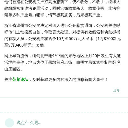
他们被指在公安机关严打高压态势下，仍不收敛，不收手，继续大
肆组织实施违法犯罪活动，同时涉嫌故意杀人、故意伤害、非法拘
禁等多种严重暴力犯罪，情节极其恶劣，后果极其严重。
浙江省温州市公安局决定对四人进行公开悬赏通缉，公安机关也呼
吁他们主动投案自首，争取宽大处理。对提供有效线索和协助抓捕
的有功人员，公安机关将给予10万至50万元人民币（1万8700新元
至9万3400新元）奖励。
网上早前流传，缅甸北部毗邻中国的果敢地区上月20日发生有人遭
活埋的事件，地点为位于果敢首府老街、由明学昌家族控制的卧虎
山庄园区。
关注
菠菜论坛
，及时获取更多内容深入的博彩新闻大事件！
回复
说点什么吧...