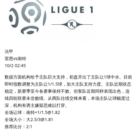
法甲
雷恩vs南特
10/2 02:45
数据方面机构给予主队巨大支持，初盘开出了主队让1球中水。目前
即时指数调整为主队让1/1.5球，加大主队支持力度。主队近期状态
稳定，新赛季至今各赛事保持不败。但客队近期同样表现出色，连
续四轮联赛未尝败绩。从两队往绩交锋来看，本场主队让球幅度过
深，机构有诱主嫌疑恐难以打穿。
全场让球：南特+1/1.5@1.82
全场大小：大2.5/3@1.81
推荐比分：2:1