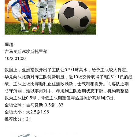
葡超
吉马良斯vs埃斯托里尔
10/2 01:00
数据上，亚洲指数开出了主队让0.5/1球高水，给予主队较大肯定。
毕竟两队此前对阵主队优势明显，近10场交锋取得了6胜3平1负的战
绩。主队上场比赛顺利止住连败颓势，士气稍稍提升。而客队近期
防守薄弱，难以零封对手。考虑到主队近期状态下滑，机构调整指
数为主队让0.5球，降低主队期望值与热度掩护其顺利打出。
全场让球：吉马良斯-0.5@1.83
全场大小：大2.5@1.96
推荐比分：2:1