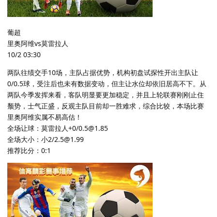
葡超
里奥阿维vs莫雷拉人
10/2 03:30
两队往绩交手10场，主队占据优势，机构初盘试探性开出主队让
0/0.5球，受注后也未有数据变动，但主让水位却依旧居高不下。从
两队今季发挥来看，客队明显要更加稳定，并且上轮联赛刚刚止住
颓势，士气正盛，反观主队目前却一胜难求，综合比较，本场比赛
里奥阿维实属不易高估！
全场让球：莫雷拉人+0/0.5@1.85
全场大小：小2/2.5@1.99
推荐比分：0:1