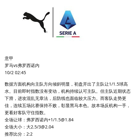
意甲
罗马vs弗罗西诺内
10/2 02:45
数据方面机构向主队方向倾斜明显，初盘开出了主队让1/1.5球高
水。目前即时指数没有变动，机构持续认可主队。但主队近期状态
下滑，进攻混乱无章法，后防线也面临较大压力。而客队走势更
佳，连续五场比赛保持不败，彰显黑马本色。故本场反机构一手，
更看好客队守住指数。
全场让球：弗罗西诺内+1/1.5@1.84
全场大小：大2.5/3@2.04
推荐比分：2:2