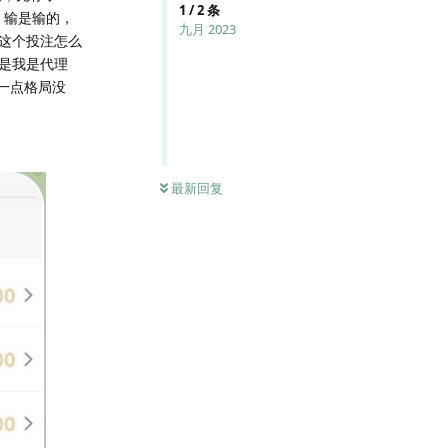
1
/
2
条
，输是输的，
九月 2023
这个投注怎么
是我是代理
，一点格局没
最新回复