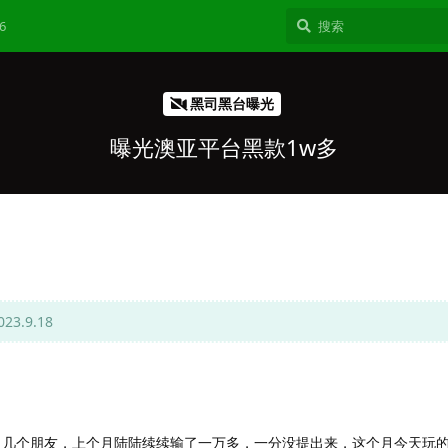
6
黑司黑台曝光
曝光澳亚平台黑款1w多
.9.18
了几个朋友，上个月陆陆续续输了一万多，一分没提出来，这个月今天玩