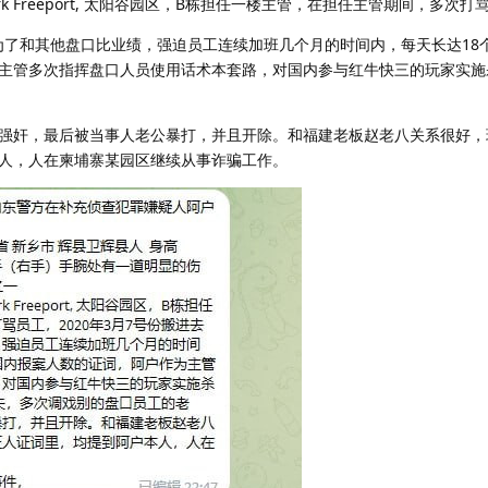
k Freeport, 太阳谷园区，B栋担任一楼主管，在担任主管期间，多次打
，为了和其他盘口比业绩，强迫员工连续加班几个月的时间内，每天长达18
主管多次指挥盘口人员使用话术本套路，对国内参与红牛快三的玩家实施
强奸，最后被当事人老公暴打，并且开除。和福建老板赵老八关系很好，
人，人在柬埔寨某园区继续从事诈骗工作。