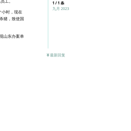
骂员工。
1
/
1
条
九月 2023
个小时，现在
杀猪，致使国
现山东办案单
最新回复