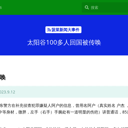
6
菠菜新闻大事件
太阳谷100多人回国被传唤
传唤
.9.12
东警方在补充侦查犯罪嫌疑人阿户的信息，曾用名阿户（真实姓名 户杰 ，
右，中等身材，微胖，左手（右手）手腕处有一道明显的伤疤）讲普通话，8