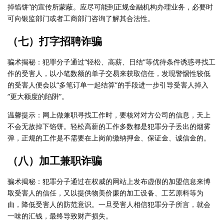
掉馅饼”的宣传所蒙蔽。应尽可能到正规金融机构办理业务，必要时
可向银监部门或者工商部门咨询了解其合法性。
（七）打字招聘诈骗
骗术揭秘：犯罪分子通过“轻松、高薪、日结”等优待条件诱惑寻找工
作的受害人，以小笔数额的单子交易来获取信任，发现警惕性较低
的受害人便会以“多笔订单一起结算”的手段进一步引导受害人掉入
“更大额度的陷阱”。
温馨提示：网上做兼职寻找工作时，要核对对方公司的信息，天上
不会无故掉下馅饼。轻松高薪的工作多数都是犯罪分子丢出的烟雾
弹，正规的工作是不需要在上岗前缴纳押金、保证金、诚信金的。
（八）加工兼职诈骗
骗术揭秘：犯罪分子通过在权威的网站上发布虚假的加盟信息来博
取受害人的信任，又以提供物美价廉的加工设备、工艺原料等为
由，降低受害人的防范意识。一旦受害人相信犯罪分子所言，就会
一味的汇钱，最终导致财产损失。