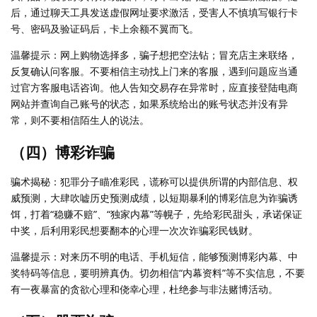
后，通过聊天工具发送虚假网址要求激活，受害人不慎填写银行卡
号、密码及验证码后，卡上余额不翼而飞。
温馨提示：网上购物选择多，骗子想把空法钻；冒充店主来联络，
反复确认问客服。不要相信主动找上门来的客服，遇到问题应当通
过官方客服电话咨询。他人告知交易存在异常时，应直接登陆电商
网站并查询自己账号的状态，如果系统给出的账号状态并没有异
常，则不要相信陌生人的说法。
（四）博彩诈骗
骗术揭秘：犯罪分子瞄准彩民，谎称可以提供所谓的内部信息、权
威预测，大肆吹嘘历史预测成绩，以短期暴利的博彩信息为诈骗诱
饵，打着“稳赚不赔”、“独家内幕”等幌子，先给彩民甜头，承诺保证
中奖，后利用彩民想要翻本的心理一次次诈骗彩民钱财。
温馨提示：对来历不明的电话、手机短信，能够预测博彩内幕、中
奖特码等信息，要明辨真伪。切勿相信“内幕资料”等不实信息，不要
有一夜暴富的贪欲心理和侥幸心理，杜绝参与非法赌博活动。