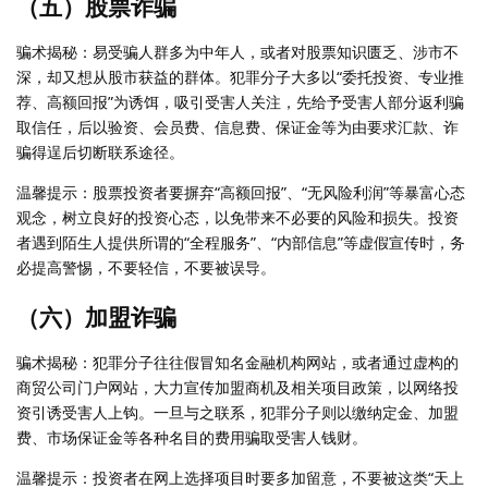
（五）股票诈骗
骗术揭秘：易受骗人群多为中年人，或者对股票知识匮乏、涉市不
深，却又想从股市获益的群体。犯罪分子大多以“委托投资、专业推
荐、高额回报”为诱饵，吸引受害人关注，先给予受害人部分返利骗
取信任，后以验资、会员费、信息费、保证金等为由要求汇款、诈
骗得逞后切断联系途径。
温馨提示：股票投资者要摒弃“高额回报”、“无风险利润”等暴富心态
观念，树立良好的投资心态，以免带来不必要的风险和损失。投资
者遇到陌生人提供所谓的“全程服务”、“内部信息”等虚假宣传时，务
必提高警惕，不要轻信，不要被误导。
（六）加盟诈骗
骗术揭秘：犯罪分子往往假冒知名金融机构网站，或者通过虚构的
商贸公司门户网站，大力宣传加盟商机及相关项目政策，以网络投
资引诱受害人上钩。一旦与之联系，犯罪分子则以缴纳定金、加盟
费、市场保证金等各种名目的费用骗取受害人钱财。
温馨提示：投资者在网上选择项目时要多加留意，不要被这类“天上