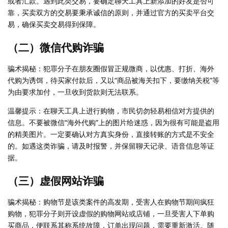
或者汇款。遇到此类交易，要确定聊天工具上新添加的好友是否可
靠，买卖双方的交易要秉承诚信的原则，并通过官方的买卖平台交
易，确保买卖交易得到保障。
（二）微信代购诈骗
骗术揭秘：犯罪分子在朋友圈假冒正规微商，以优惠、打折、海外
代购为诱饵，待买家付款后，又以“商品被海关扣下，要缴纳关税”等
为由要求加付，一旦收到货款则无法联系。
温馨提示：在聊天工具上进行购物，市民切勿轻易相信对方提供的
信息。不要被微信“海外代购”上的图片给迷惑，因为很有可能是盗用
的精美图片。一定要确认对方真实身份，直接转账的方式是不安全
的。如遇这类诈骗，请及时报警，并保留聊天记录、语音信息等证
据。
（三）虚假网站诈骗
骗术揭秘：购物节是该类案件的高发期，受害人在购物节期间疯狂
购物，犯罪分子则开设虚假的购物网站或店铺，一旦受害人下单购
买商品，便联系其称系统故障，订单出现问题，需要重新激活。随