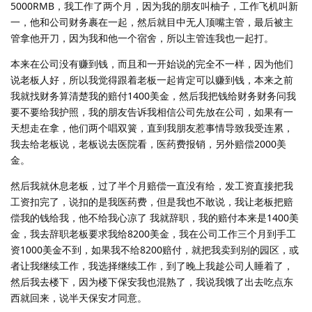
5000RMB，我工作了两个月，因为我的朋友叫柚子，工作飞机叫新
一，他和公司财务裹在一起，然后就目中无人顶嘴主管，最后被主
管拿他开刀，因为我和他一个宿舍，所以主管连我也一起打。
本来在公司没有赚到钱，而且和一开始说的完全不一样，因为他们
说老板人好，所以我觉得跟着老板一起肯定可以赚到钱，本来之前
我就找财务算清楚我的赔付1400美金，然后我把钱给财务财务问我
要不要给我护照，我的朋友告诉我相信公司先放在公司，如果有一
天想走在拿，他们两个唱双簧，直到我朋友惹事情导致我受连累，
我去给老板说，老板说去医院看，医药费报销，另外赔偿2000美
金。
然后我就休息老板，过了半个月赔偿一直没有给，发工资直接把我
工资扣完了，说扣的是我医药费，但是我也不敢说，我让老板把赔
偿我的钱给我，他不给我心凉了 我就辞职，我的赔付本来是1400美
金，我去辞职老板要求我给8200美金，我在公司工作三个月到手工
资1000美金不到，如果我不给8200赔付，就把我卖到别的园区，或
者让我继续工作，我选择继续工作，到了晚上我趁公司人睡着了，
然后我去楼下，因为楼下保安我也混熟了，我说我饿了出去吃点东
西就回来，说半天保安才同意。