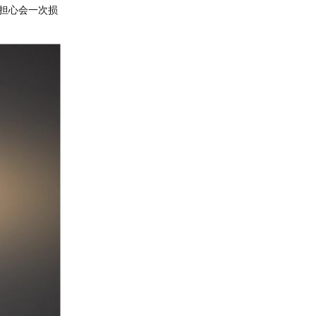
担心会一次损