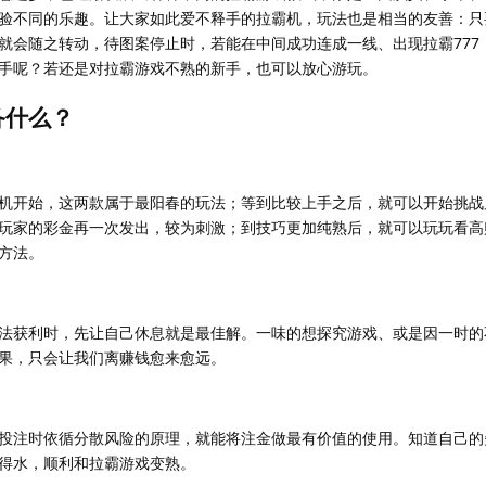
验不同的乐趣。让大家如此爱不释手的拉霸机，玩法也是相当的友善：只
就会随之转动，待图案停止时，若能在中间成功连成一线、出现拉霸777
手呢？若还是对拉霸游戏不熟的新手，也可以放心游玩。
备什么？
机开始，这两款属于最阳春的玩法；等到比较上手之后，就可以开始挑战
玩家的彩金再一次发出，较为刺激；到技巧更加纯熟后，就可以玩玩看高
方法。
法获利时，先让自己休息就是最佳解。一味的想探究游戏、或是因一时的
果，只会让我们离赚钱愈来愈远。
投注时依循分散风险的原理，就能将注金做最有价值的使用。知道自己的
得水，顺利和拉霸游戏变熟。