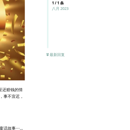
1
/
1
条
八月 2023
最新回复
至还赔钱的情
，事不宜迟，
童话故事⋯…