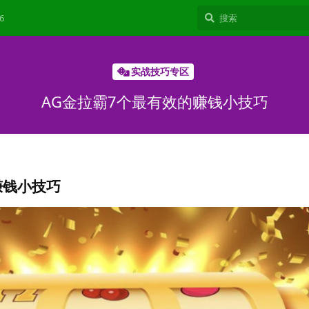
6
实战技巧专区
AG金拉霸7个最有效的赚钱小技巧
赚钱小技巧