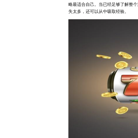
略最适合自己。当已经足够了解整个
失太多，还可以从中吸取经验。