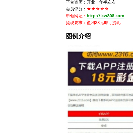
平台资历：开业一年半左右
会员评分：
★★☆☆☆
申领网址：
http://lcw808.com
提现要求：盈利88元即可提现
图例介绍