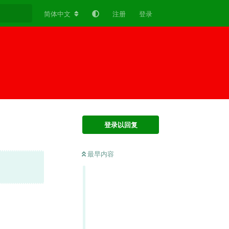
简体中文
注册
登录
登录以回复
最早内容