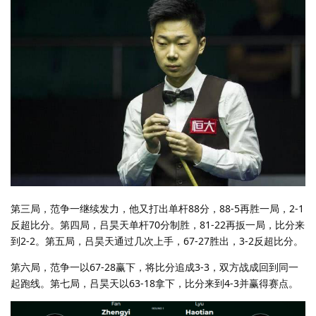
第三局，范争一继续发力，他又打出单杆88分，88-5再胜一局，2-1
反超比分。第四局，吕昊天单杆70分制胜，81-22再扳一局，比分来
到2-2。第五局，吕昊天通过几次上手，67-27胜出，3-2反超比分。
第六局，范争一以67-28赢下，将比分追成3-3，双方战成回到同一
起跑线。第七局，吕昊天以63-18拿下，比分来到4-3并赢得赛点。