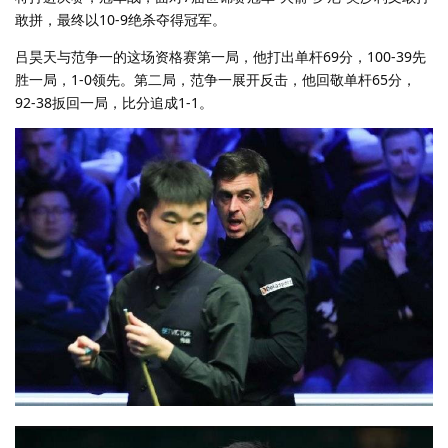
敢拼，最终以10-9绝杀夺得冠军。
吕昊天与范争一的这场资格赛第一局，他打出单杆69分，100-39先
胜一局，1-0领先。第二局，范争一展开反击，他回敬单杆65分，
92-38扳回一局，比分追成1-1。