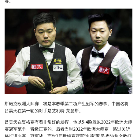
赛。
斯诺克欧洲大师赛，将是本赛季第二项产生冠军的赛事。中国名将
吕昊天在第一轮的对手是艾利特-莱瑟斯。
吕昊天在资格赛有着非常好的发挥，他以5-4险胜以2022年欧洲大师
赛冠军范争一晋级正赛的。后者当时2022年欧洲大师赛一路过关斩
将打进决赛，冠军战，面对7届世锦赛冠军“火箭”罗尼-奥沙利文敢打