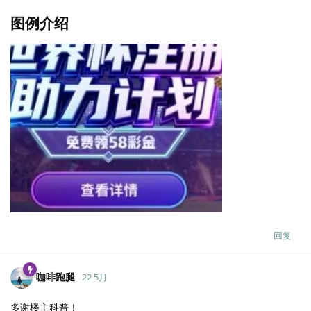
图例介绍
回复
咖啡跑腿
22 5月
多谢楼主科普！