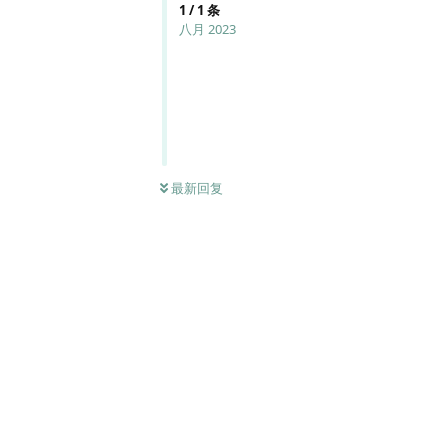
1
/
1
条
八月 2023
最新回复