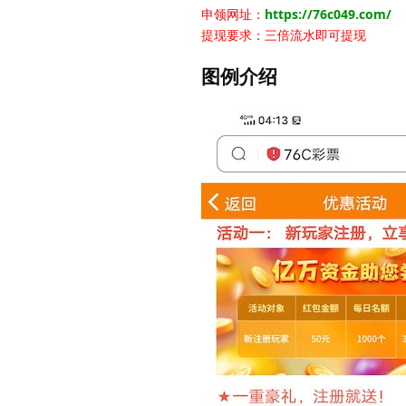
申领网址：
https://76c049.com/
提现要求：三倍流水即可提现
图例介绍