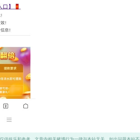
仅供娱乐和参考，文章内相关赌博行为一律与本站无关，如出问题本站不