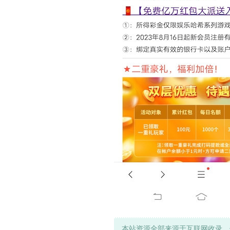
本站资源全部来源于互联网收录，