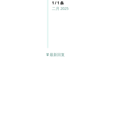
1
/
1
条
二月 2025
最新回复