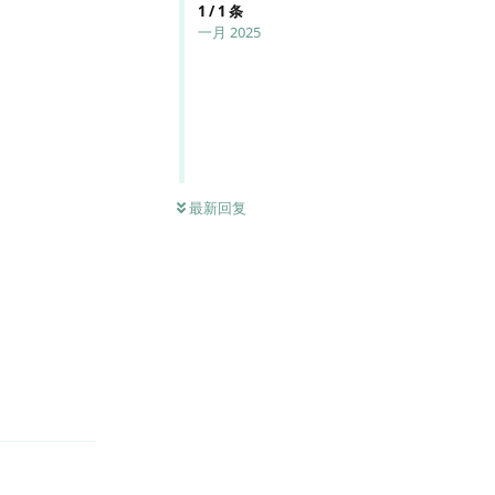
1
/
1
条
一月 2025
最新回复
回复