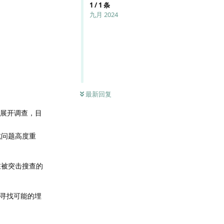
1
/
1
条
九月 2024
最新回复
葬坑展开调查，目
坑问题高度重
，在被突击搜查的
极寻找可能的埋