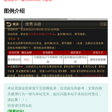
图例介绍
本站资源全部来源于互联网收录，仅供娱乐和参考，文章内相
关赌博行为一律与本站无关，如出问题本站不承担任何责任，
请自重！！！
转发请注明出处
[菠菜论坛]