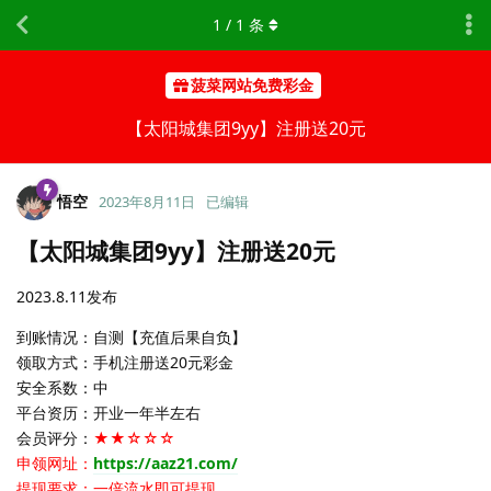
1
/
1
条
菠菜网站免费彩金
【太阳城集团9yy】注册送20元
悟空
2023年8月11日
已编辑
【太阳城集团9yy】注册送20元
2023.8.11发布
到账情况：自测【充值后果自负】
领取方式：手机注册送20元彩金
安全系数：中
平台资历：开业一年半左右
会员评分：
★★☆☆☆
申领网址：
https://aaz21.com/
提现要求：一倍流水即可提现