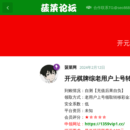
合作联系TG:@seo868
开元
菠菜网
2024年2月12日
开元棋牌综老用户上号转
到账情况：自测【充值后果自负】
领取方式：老用户上号领取转移彩金
安全系数：低
平台资历：未知
会员评分：
★☆☆☆☆
申领网址：
https://1359vip1.cc/