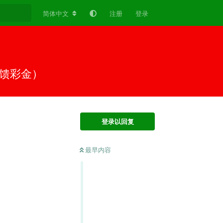
简体中文
注册
登录
回馈彩金）
登录以回复
最早内容