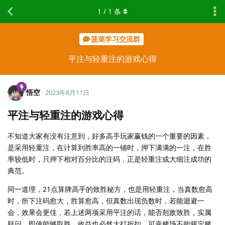
1
/
1
条
菠菜学习交流群
平注与轻重注的游戏心得
悟空
2023年8月11日
平注与轻重注的游戏心得
不知道大家有没有注意到，好多高手玩家赢钱的一个重要的因素，
是采用轻重注，在计算到胜率高的一铺时，押下满满的一注，在胜
率较低时，只押下相对百分比的注码，正是轻重注或大细注成功的
典范。
同一道理，21点算牌高手的致胜秘方，也是用轻重注，当真数愈高
时，所下注码愈大，胜算愈高，但真数出现负数时，若能迴避一
会，效果会更佳，若上述两项采用平注的话，能否剋敌致胜，实属
疑问，即使能够取胜，收益也必然大打折扣，可幸赌场不能规定赌