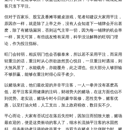
客只淮下平注。
但对于百家乐、股宝及番摊等赌桌游戏，笔者却建议大家用平注，
原因亦一样，就是除了上帝之外，没有人会知道下一铺牌会开出甚
麽，除了有赌场漏洞，否则运气主宰一切，因为每一铺牌的机会率
一样，算无可算，有些战友惟有采用，科学没法解释的旺弱门理
论，作为投注指标。
旺门会转弱，相反弱门也会否极泰来，所以若不采用平注，而采用
轻重注的话，重注时从心所欲故然赏心悦目，一旦重注时遇溺，则
大煞风景了，水能载舟，亦能覆舟，此之谓也。但大部分人够胆输
不够胆赢，能够在重注时得心应手者少。
以赌场来说，他们最欢迎的并非平注客，一人一拳并没有甚麽高
低，若平注客采用健康的注码，财雄势大的赌场，在这方面也佔不
到优势。老实说，赌场今时今日的豪华装修，恶性竞争，赌客优
惠，以至灯油火蜡，人工支出，加上政府税收，数目实不少。
平心而论，大家有否试过在落后失控时，因加注而招致大败，赌场
最欢迎的，便是这类衝动的客人了，细水长流抽平注客的水固然
好，但杀衝动者注项的收益更大，当双方在赌桌上比併财力时，赌