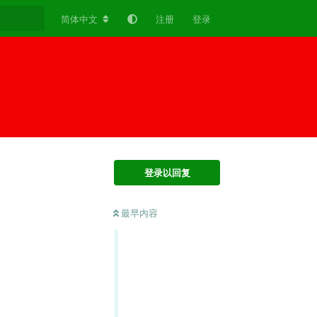
简体中文
注册
登录
登录以回复
最早内容