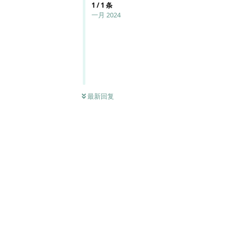
1
/
1
条
一月 2024
最新回复