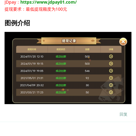
JDpay：
https://www.jdpay01.com/
提现要求：最低提现额度为100元
图例介绍
回复