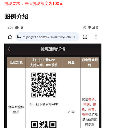
提现要求：最低提现额度为100元
图例介绍