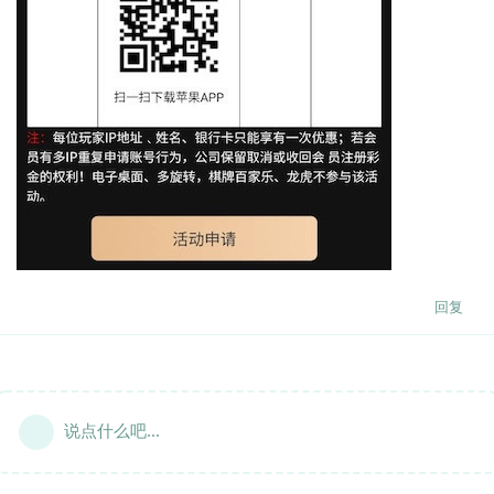
回复
说点什么吧...