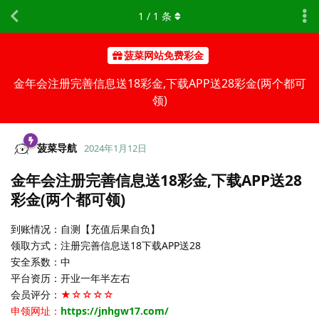
1
/
1
条
菠菜网站免费彩金
金年会注册完善信息送18彩金,下载APP送28彩金(两个都可
领)
菠菜导航
2024年1月12日
金年会注册完善信息送18彩金,下载APP送28
彩金(两个都可领)
到账情况：自测【充值后果自负】
领取方式：注册完善信息送18下载APP送28
安全系数：中
平台资历：开业一年半左右
会员评分：
★☆☆☆☆
申领网址：
https://jnhgw17.com/